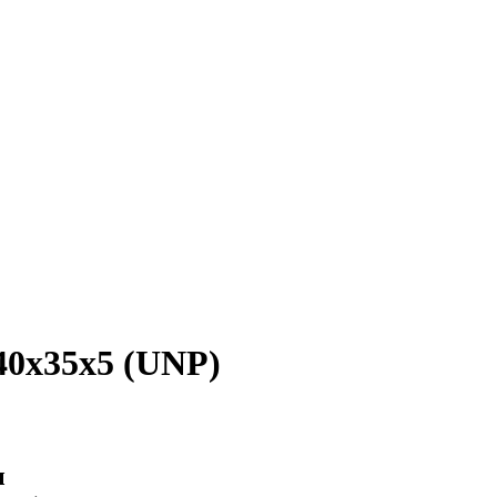
0х35х5 (UNP)
ы