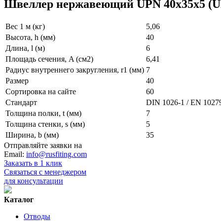
Швеллер нержавеющий UPN 40х35х5 (
Вес 1 м (кг)
5,06
Высота, h (мм)
40
Длина, l (м)
6
Площадь сечения, A (см2)
6,41
Радиус внутреннего закругления, r1 (мм)
7
Размер
40
Сортировка на сайте
60
Стандарт
DIN 1026-1 / EN 1027
Толщина полки, t (мм)
7
Толщина стенки, s (мм)
5
Ширина, b (мм)
35
Отправляйте заявки на
Email:
info@rusfiting.com
Заказать в 1 клик
Связаться с менеджером
для консультации
Каталог
Отводы