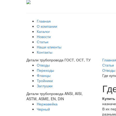
Главная
О компании
Каталог
Новости
Статьи
Наши клиенты
Контакты
Детали трубопровода ГОСТ, ОСТ, ТУ
Главна
Отводы
Статьи
Переходы
Отводы
Фланцы
Где куп
Тройники
Гд
Заглушки
Детали трубопровода ANSI, AISI,
Купить
ASTM, ASME, EN, DIN
назначе
Нержавейка
В их пе
Черный
разными