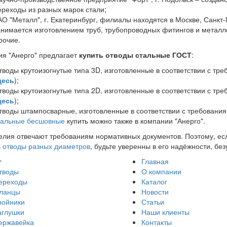
ереходы из разных марок стали;
АО "Металл", г. Екатеринбург, филиалы находятся в Москве, Санкт-
анимается изготовлением труб, трубопроводных фитингов и металл
рочие.
я "Анерго" предлагает
купить отводы стальные ГОСТ
:
тводы крутоизогнутые типа 3D, изготовленные в соответствии с тр
десь
);
тводы крутоизогнутые типа 2D, изготовленные в соответствии с тр
десь
);
тводы штампосварные, изготовленные в соответствии с требования
тальные бесшовные
купить можно также в компании "Анерго".
елия отвечают требованиям нормативных документов. Поэтому, ес
ь отводы разных диаметров
, будьте уверенны в его надёжности, бе
г
Главная
тводы
О компании
ереходы
Каталог
ланцы
Новости
ройники
Статьи
аглушки
Наши клиенты
ержавейка
Контакты