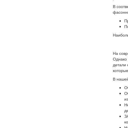
В соотв
фасонны
П
П
Наибол
На совр
Однако 
детали 
которые
В нашей
О
О
и
Н
д
З
к
Н