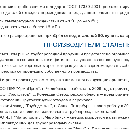
етствии с требованиями стандарта ГОСТ 17380-2001, регламентир
х деталей (отводов, переходников и т.д.), данные элементы пред
о
о
ри температурном воздействии от -70
С до +450
С;
од давлением не более 16 МПа.
ьшее распространение приобрёл
отвод стальной 90, купить
кото
ПРОИЗВОДИТЕЛИ СТАЛЬН
еменном рынке трубопроводной продукции представлено огромное 
далеко не все изготовители фитингов выпускают качественную пр
от известных торговых марок, которые успели зарекомендовать себ
 реализуют продукцию собственного производства.
 стране производством отводов занимаются следующие организац
ОО ПКФ "АрмаПром", г. Челябинск – работает с 2008 года, произв
ОО "УралОтвод", с. Колчедан Свердловской области – предприятие 
зготовлении крутоизогнутых отводов и переходов;
евский завод "Трубодеталь", г. Санкт-Петербург – начал работу в 
еятельности является изготовление трубопроводных деталей;
АО ЧЗТ "Магистраль", г. Челябинск – специализируется на выпуске 
омплектующих для трубопроводных систем;
аучно-производственное предприятие "Форт", г. Подольск – создано